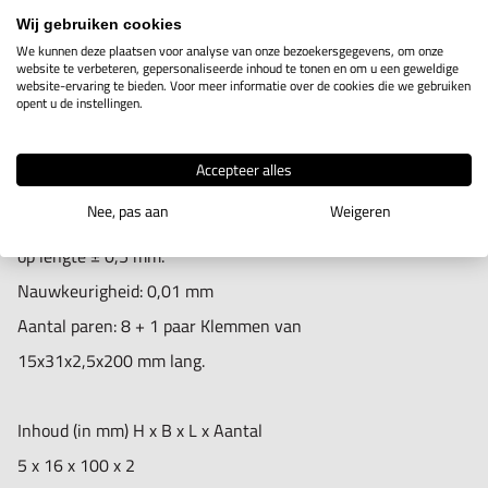
IN WINKELWAGEN
22 x 62 x 150 x 2
Wij gebruiken cookies
We kunnen deze plaatsen voor analyse van onze bezoekersgegevens, om onze
website te verbeteren, gepersonaliseerde inhoud te tonen en om u een geweldige
website-ervaring te bieden. Voor meer informatie over de cookies die we gebruiken
Productomschrijving
opent u de instellingen.
Type: VP-100
Accepteer alles
Hardheid: HRC 50° ~ 60°
Nee, pas aan
Weigeren
Tolerantie op hoogte en breedte: ± 0,01 mm,
op lengte ± 0,5 mm.
Nauwkeurigheid: 0,01 mm
Aantal paren: 8 + 1 paar Klemmen van
15x31x2,5x200 mm lang.
Inhoud (in mm) H x B x L x Aantal
5 x 16 x 100 x 2