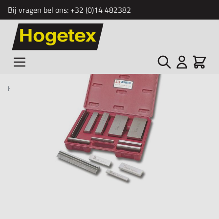
Bij vragen bel ons:
+32 (0)14 482382
Ga naar de inhoud
Zoek
Cart
Home
/
Parallelvlakstukkenset VP-100
Type: VP-100
Hardheid: HRC 50° ~ 60°