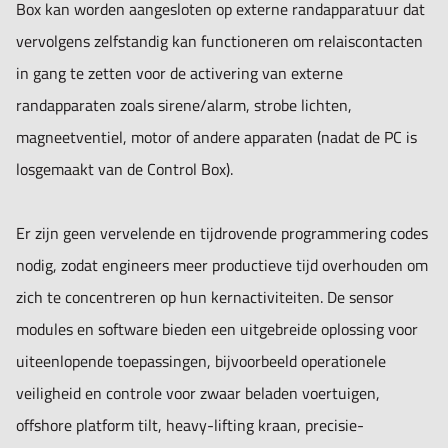
Box kan worden aangesloten op externe randapparatuur dat
• Real-time meetwaarden display & gebruikersvriendelijke
vervolgens zelfstandig kan functioneren om relaiscontacten
interface.
in gang te zetten voor de activering van externe
• Geavanceerde functies voor het meten op afstand en data
randapparaten zoals sirene/alarm, strobe lichten,
logging.
magneetventiel, motor of andere apparaten (nadat de PC is
• Stel parameters in om gegevens vast te leggen en stel
losgemaakt van de Control Box).
relaisuitgangen in om externe randapparatuur aan te
sturen.
Er zijn geen vervelende en tijdrovende programmering codes
• Software ondersteuning en firmware-updates.
nodig, zodat engineers meer productieve tijd overhouden om
zich te concentreren op hun kernactiviteiten. De sensor
modules en software bieden een uitgebreide oplossing voor
uiteenlopende toepassingen, bijvoorbeeld operationele
veiligheid en controle voor zwaar beladen voertuigen,
offshore platform tilt, heavy-lifting kraan, precisie-