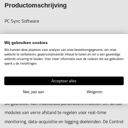
codes nodig, zodat engineers meer productieve tijd
Productomschrijving
overhouden om zich te concentreren op hun
PC Sync Software
kernactiviteiten. De sensor modules en software bieden een
uitgebreide oplossing voor uiteenlopende toepassingen,
De PC Sync-software is een 'plug & play' interface (voorzien
bijvoorbeeld operationele veiligheid en controle voor zwaar
Wij gebruiken cookies
van National Instrument software), dat application engineers
beladen voertuigen, offshore platform tilt, heavy-lifting
We kunnen deze plaatsen voor analyse van onze bezoekersgegevens, om onze
website te verbeteren, gepersonaliseerde inhoud te tonen en om u een geweldige
direct in staat stelt om op afstand toegang tot meerdere
kraan, precisie-machines, controle op test-en
website-ervaring te bieden. Voor meer informatie over de cookies die we gebruiken
opent u de instellingen.
sensor modules te krijgen via USB-kabel / RS232 / RS485 /
meetapparatuur op onderzoek- en onderwijsgebied.
draadloze Bluetooth-connectiviteit voor het 2D- nivelleren,
Accepteer alles
hellingshoek monitoring, uitlijning - en trillingsmetingen.
VOORDELEN:
Nee, pas aan
Weigeren
De gebruiker kan moeiteloos parameters instellen om sensor
• Programmeerbare relaisuitgangen
modules van verre afstand te regelen voor real-time
• Weergave van de meetwaarden in twee-assige numerieke
monitoring, data-acquisitie en logging doeleinden. De Control
en grafische digitale Bull's Eye.