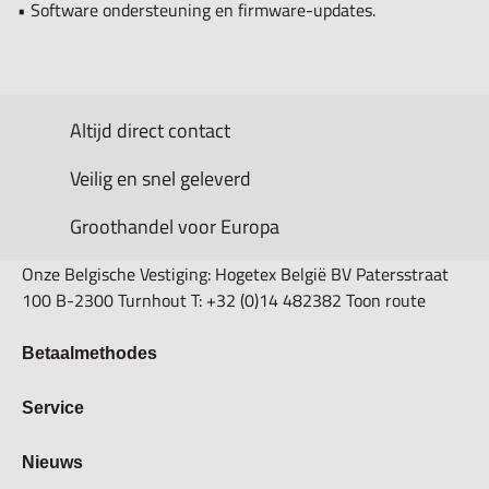
• Software ondersteuning en firmware-updates.
Altijd direct contact
Veilig en snel geleverd
Groothandel voor Europa
Onze Belgische Vestiging: Hogetex België BV Patersstraat
100 B-2300 Turnhout T: +32 (0)14 482382 Toon route
Betaalmethodes
Bestellen & Betalen
Service
Retourbeleid
Over Hogetex
Nieuws
Contract herroepen
Showroom