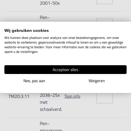
2001-50x
Pen-
microscoop
7M20.3.03
Toon info
2001-75x
Wij gebruiken cookies
We kunnen deze plaatsen voor analyse van onze bezoekersgegevens, om onze
website te verbeteren, gepersonaliseerde inhoud te tonen en om u een geweldige
Pen-
website-ervaring te bieden. Voor meer informatie over de cookies die we gebruiken
opent u de instellingen.
microscoop
7M20.3.04
Toon info
2001-
100x
Accepteer alles
Nee, pas aan
Weigeren
Pen-
microscoop
2036-25x
7M20.3.11
Toon info
met
schaalverd.
Pen-
microscoop