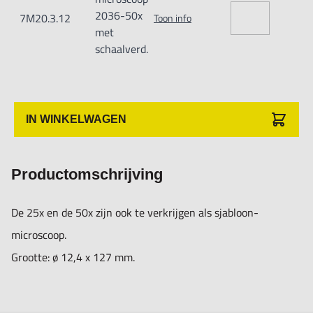
2036-50x
7M20.3.12
Toon info
met
schaalverd.
IN WINKELWAGEN
Productomschrijving
De 25x en de 50x zijn ook te verkrijgen als sjabloon-
microscoop.
Grootte: ø 12,4 x 127 mm.