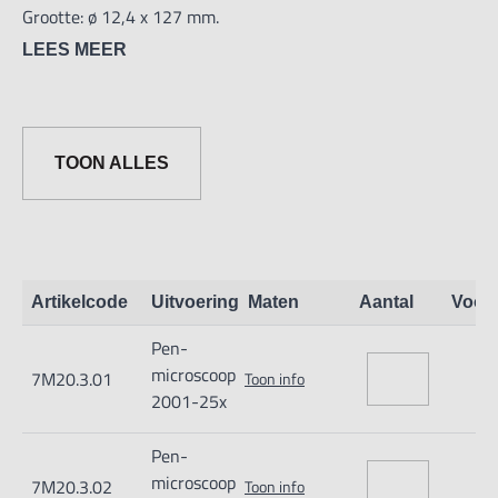
Grootte: ø 12,4 x 127 mm.
LEES MEER
TOON ALLES
Artikelcode
Uitvoering
Maten
Aantal
Voor
Pen-
microscoop
7M20.3.01
Toon info
2001-25x
Pen-
microscoop
7M20.3.02
Toon info