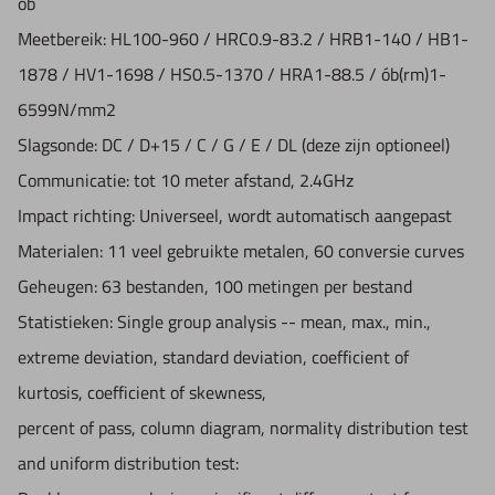
ób
Talen:
Engels / Duits / Chinees / Russisch / Koreaans /
Meetbereik:
HL100-960 / HRC0.9-83.2 / HRB1-140 / HB1-
Frans / Italiaans / Turks en Spaans
1878 / HV1-1698 / HS0.5-1370 / HRA1-88.5 / ób(rm)1-
Communicatie:
USB / RS-232 / Bluetooth
6599N/mm2
Batterijcapaciteit:
>40 uur
Slagsonde:
DC / D+15 / C / G / E / DL (deze zijn optioneel)
Voeding:
1,5V AA batterij x 4 / 3,7V Li-ion oplaadbare
Communicatie:
tot 10 meter afstand, 2.4GHz
batterij x 4 / USB voeding
Impact richting:
Universeel, wordt automatisch aangepast
Werktemperatuur:
-10°C - + 45°C
Materialen:
11 veel gebruikte metalen, 60 conversie curves
Afmetingen:
195 x 84 x 38mm
Geheugen:
63 bestanden, 100 metingen per bestand
Gewicht:
550gr.
Statistieken:
Single group analysis -- mean, max., min.,
Naar standaarden:
ASTM A956 , DIN 50156 , GB/T 17394-
extreme deviation, standard deviation, coefficient of
1998
kurtosis, coefficient of skewness,
percent of pass, column diagram, normality distribution test
Leveringsomvang:
and uniform distribution test:
- HHT-3210 basisapparaat