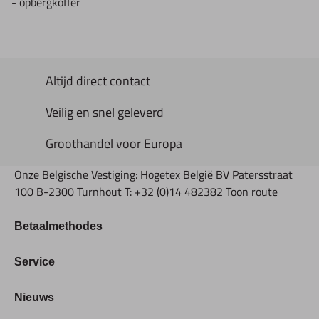
- opbergkoffer
Altijd direct contact
Veilig en snel geleverd
Groothandel voor Europa
Onze Belgische Vestiging: Hogetex België BV Patersstraat
100 B-2300 Turnhout T: +32 (0)14 482382 Toon route
Betaalmethodes
Bestellen & Betalen
Service
Retourbeleid
Over Hogetex
Nieuws
Contract herroepen
Showroom