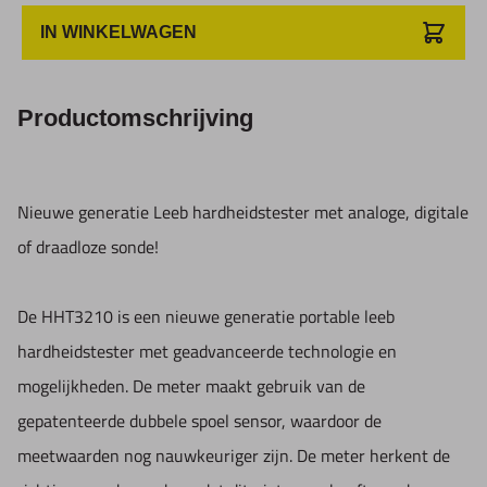
Voordelen:
IN WINKELWAGEN
- diverse mogelijkheden aan sondes: digitaal, analoog en
draadloos
Productomschrijving
- conversie naar vele hardheidsschalen
- het is niet nodig om de richting aan te geven van de
slagsonde, dit wordt automatisch herkend.
Nieuwe generatie Leeb hardheidstester met analoge, digitale
- hogere nauwkeurigheid met de dual-coil technologie
of draadloze sonde!
- goed leesbaar TFT kleuren beeldscherm 320x240 pixels
- diverse display mogelijkheden met statistieken
De HHT3210 is een nieuwe generatie portable leeb
- datageheugen
hardheidstester met geadvanceerde technologie en
- directe print van beeldscherm mogelijk
mogelijkheden. De meter maakt gebruik van de
- menu in 10 talen waaronder, engels en duits
gepatenteerde dubbele spoel sensor, waardoor de
- recalibratie
meetwaarden nog nauwkeuriger zijn. De meter herkent de
- diverse settings waaronder, datum, tijd, gebruiker,