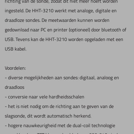
richting van de sonde, zodat dit niet meer hoeft worden
procedure etc.
ingesteld. De HHT-3210 werkt met analoge, digitale en
draadloze sondes. De meetwaarden kunnen worden
Specificaties:
gedownload naar PC en printer (optioneel) door bluetooth of
Type:
Leeb hardheidstester
USB. Tevens kan de HHT-3210 worden opgeladen met een
Nauwkeurigheid:
± 0.3% Q HL=800, herhaalbaarheid: ±2HL
USB kabel.
Display:
2,8" 320 x 240 TFT kleurenbeeldscherm
Hardheidsschalen:
HL / HRC / HRB / HB / HV / HS / HRA /
Voordelen:
ób
- diverse mogelijkheden aan sondes: digitaal, analoog en
Meetbereik:
HL100-960 / HRC0.9-83.2 / HRB1-140 / HB1-
draadloos
1878 / HV1-1698 / HS0.5-1370 / HRA1-88.5 / ób(rm)1-
- conversie naar vele hardheidsschalen
6599N/mm2
- het is niet nodig om de richting aan te geven van de
Slagsonde:
DC / D+15 / C / G / E / DL (deze zijn optioneel)
slagsonde, dit wordt automatisch herkend.
Communicatie:
tot 10 meter afstand, 2.4GHz
- hogere nauwkeurigheid met de dual-coil technologie
Impact richting:
Universeel, wordt automatisch aangepast