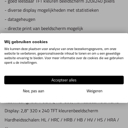
- goed leesbaar TFT kleuren beeldscherm 320x240 pixels
Materialen:
11 veel gebruikte metalen, 60 conversie curves
- diverse display mogelijkheden met statistieken
Geheugen:
63 bestanden, 100 metingen per bestand
- datageheugen
Statistieken:
Single group analysis -- mean, max., min.,
- directe print van beeldscherm mogelijk
extreme deviation, standard deviation, coefficient of
- menu in 10 talen waaronder, engels en duits
kurtosis, coefficient of skewness,
Wij gebruiken cookies
- recalibratie
We kunnen deze plaatsen voor analyse van onze bezoekersgegevens, om onze
percent of pass, column diagram, normality distribution test
website te verbeteren, gepersonaliseerde inhoud te tonen en om u een geweldige
- diverse settings waaronder, datum, tijd, gebruiker,
website-ervaring te bieden. Voor meer informatie over de cookies die we gebruiken
and uniform distribution test:
opent u de instellingen.
procedure etc.
Double group analysis -- significant difference test for
mean value, standard deviation, percent of pass and
Accepteer alles
Specificaties:
distribution
Nee, pas aan
Weigeren
Type:
Leeb hardheidstester
Recalibratie:
Calibratie voor universele of specifieke
Nauwkeurigheid:
± 0.3% Q HL=800, herhaalbaarheid: ±2HL
hardheidsschalen
Display:
2,8" 320 x 240 TFT kleurenbeeldscherm
Indicatoren:
Max. waarde / Min. waarde / batterijtoestand /
Hardheidsschalen:
HL / HRC / HRB / HB / HV / HS / HRA /
waarschuwingstoon / datum en tijd