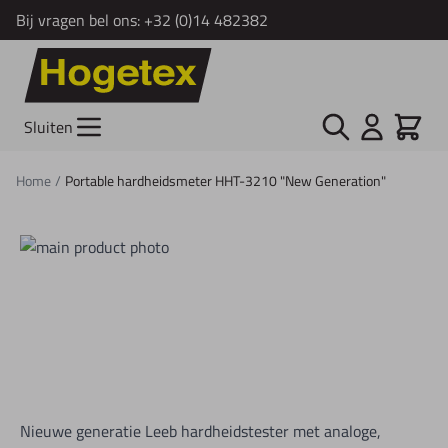
Bij vragen bel ons:
+32 (0)14 482382
Ga naar de inhoud
Zoek
Cart
Sluiten
Home
/
Portable hardheidsmeter HHT-3210 "New Generation"
Nieuwe generatie Leeb hardheidstester met analoge,