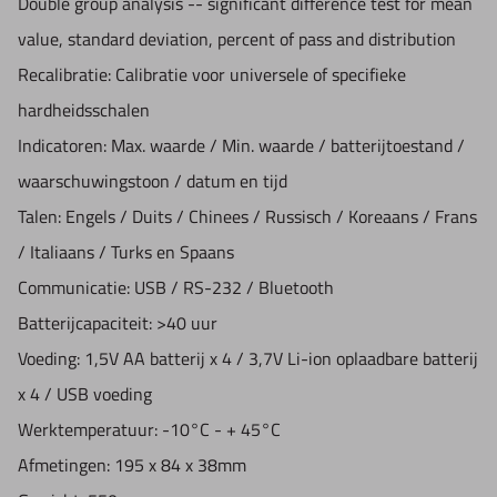
Double group analysis -- significant difference test for mean
- Slagprobe D (met kabel, analoog)
value, standard deviation, percent of pass and distribution
- Slagprobe D draadloos
Recalibratie:
Calibratie voor universele of specifieke
- Test block D
hardheidsschalen
- smalle ondersteuningsring
Indicatoren:
Max. waarde / Min. waarde / batterijtoestand /
- schoonmaakborstel
waarschuwingstoon / datum en tijd
- pc software
Talen:
Engels / Duits / Chinees / Russisch / Koreaans / Frans
- handleiding
/ Italiaans / Turks en Spaans
- certificaat
Communicatie:
USB / RS-232 / Bluetooth
- opbergkoffer
Batterijcapaciteit:
>40 uur
Voeding:
1,5V AA batterij x 4 / 3,7V Li-ion oplaadbare batterij
x 4 / USB voeding
Werktemperatuur:
-10°C - + 45°C
Afmetingen:
195 x 84 x 38mm