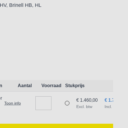
V, Brinell HB, HL
n
Aantal
Voorraad
Stukprijs
r
€ 1.460,00
€ 1.766,60
Toon info
Excl. btw
Incl. btw
ktie.
atsen als componenten en installaties.