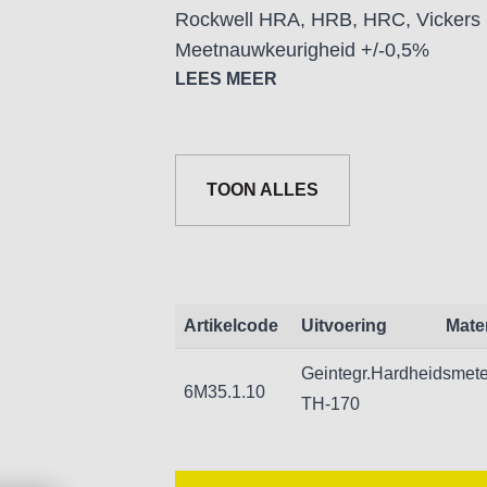
Rockwell HRA, HRB, HRC, Vickers H
Meetnauwkeurigheid +/-0,5%
Ingebouwd slaglichaam type D
LEES MEER
Aansluitbaar op printer TA210
Geheugen voor 99 metingen
Meetrchting 360 graden
TOON ALLES
Inclusief NIMH accu-batterij
Achtergrond verlichting
USB Interface en software
Typische Toepassingen:
Artikelcode
Uitvoering
Mate
Geintegr.Hardheidsmete
Op lokatie meten.
6M35.1.10
TH-170
Herhaaldelijk meten tijdens de produ
Materiaalherkenning in magazijnen.
Meten op moeilijk toegankelijke pla