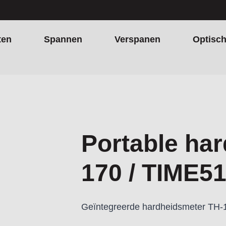
ten
Spannen
Verspanen
Optisc
Portable ha
170 / TIME5
Geïntegreerde hardheidsmeter TH-