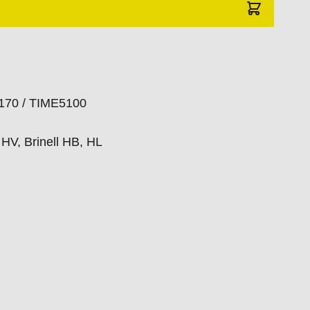
 een zwart hardkunststoffen koffer inclusief
raat en een Nederlandse handleiding.
-170 / TIME5100
HV, Brinell HB, HL