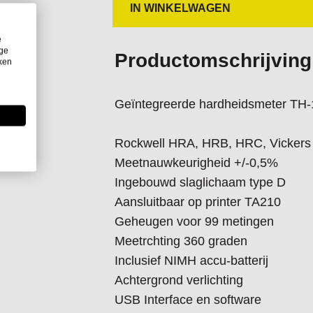
IN WINKELWAGEN
De hardheidstester wordt geleverd in
e
calibreer-testblok, een oplaadappa
ige
Productomschrijving
iken
Geïntegreerde hardheidsmeter TH
Rockwell HRA, HRB, HRC, Vickers 
Meetnauwkeurigheid +/-0,5%
Ingebouwd slaglichaam type D
Aansluitbaar op printer TA210
Geheugen voor 99 metingen
Meetrchting 360 graden
Inclusief NIMH accu-batterij
Achtergrond verlichting
USB Interface en software