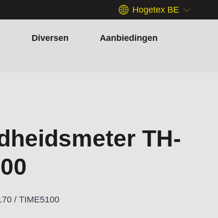
Hogetex BE
h
Diversen
Aanbiedingen
rdheidsmeter TH-
100
170 / TIME5100