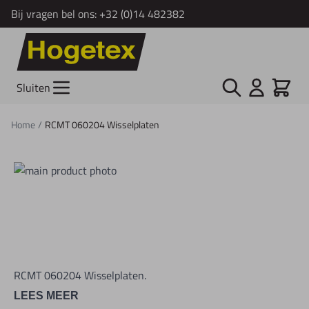
Bij vragen bel ons:
+32 (0)14 482382
Ga naar de inhoud
Zoek
Cart
Sluiten
Home
/
RCMT 060204 Wisselplaten
RCMT 060204 Wisselplaten.
LEES MEER