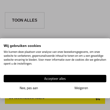
TOON ALLES
Wij gebruiken cookies
Artikelcode
Uitvoering
Maten
Aantal
Voor
We kunnen deze plaatsen voor analyse van onze bezoekersgegevens, om onze
website te verbeteren, gepersonaliseerde inhoud te tonen en om u een geweldige
website-ervaring te bieden. Voor meer informatie over de cookies die we gebruiken
RCMT
opent u de instellingen.
060204
4V02.1.29
Toon info
Wisselplaten
Accepteer alles
Nee, pas aan
Weigeren
IN WINKELWAGEN