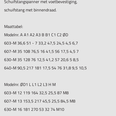
Schuifstangspanner met voetbevestiging,
schuifstang met binnendraad.
Maattabel:
Modelnr.
A
A1
A2
A3
B
B1
C1
C2
ØD
603-M
36,6
51
-
7
33,2
47,5
24,5
4,5
6,7
607-M
35
108
76,5
16
41,5
56
17,5
4,5
7
630-M
35
128
76
12,5
41,2
57
20,6
5
8,5
640-M
90,5
217
181
17,5
54
76
31,8
9,5
10,5
Modelnr.
ØD1
L
L1
L2
L3
H
M
603-M
12
119
164
32,5
25,5
87
M8
607-M
13
153,5
217
45,5
25,5
84,5
M8
630-M
16
181
270
53
32
74
M10