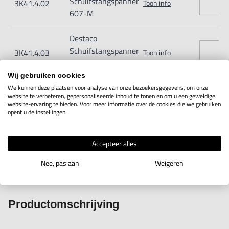
Schuifstangspanner
3K41.4.02
Toon info
607-M
Destaco
Schuifstangspanner
3K41.4.03
Toon info
630-M
Wij gebruiken cookies
Destaco
We kunnen deze plaatsen voor analyse van onze bezoekersgegevens, om onze
website te verbeteren, gepersonaliseerde inhoud te tonen en om u een geweldige
Schuifstangspanner
3K41.4.04
Toon info
website-ervaring te bieden. Voor meer informatie over de cookies die we gebruiken
640-M
opent u de instellingen.
Accepteer alles
Nee, pas aan
Weigeren
IN WINKELWAGEN
Productomschrijving