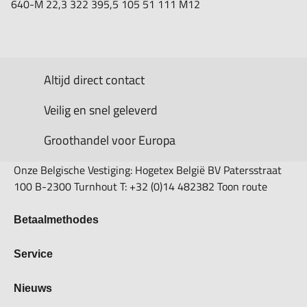
640-M
22,3
322
395,5
105
51
111
M12
Altijd direct contact
Veilig en snel geleverd
Groothandel voor Europa
Onze Belgische Vestiging: Hogetex België BV Patersstraat
100 B-2300 Turnhout T: +32 (0)14 482382 Toon route
Betaalmethodes
Bestellen & Betalen
Service
Retourbeleid
Over Hogetex
Nieuws
Contract herroepen
Showroom