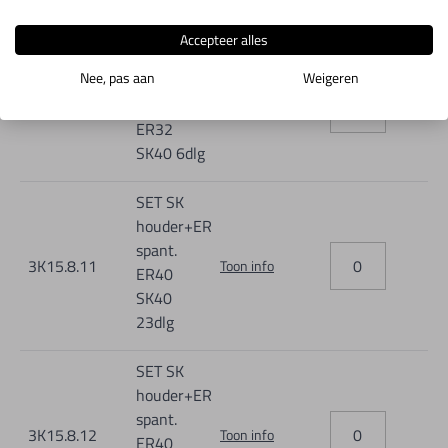
18dlg
Accepteer alles
SET SK
Nee, pas aan
Weigeren
houder+ER
spant.
3K15.8.10
Toon info
ER32
SK40 6dlg
SET SK
houder+ER
spant.
3K15.8.11
Toon info
ER40
SK40
23dlg
SET SK
houder+ER
spant.
3K15.8.12
Toon info
ER40