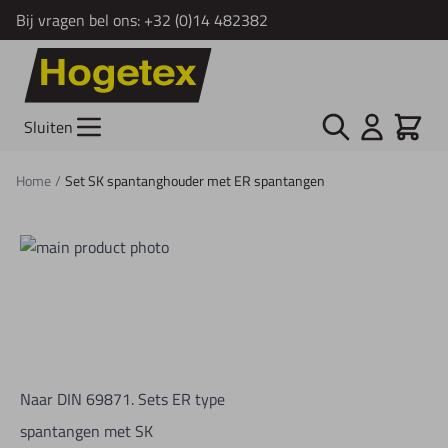
Bij vragen bel ons:
+32 (0)14 482382
Ga naar de inhoud
Zoek
Cart
Sluiten
Home
/
Set SK spantanghouder met ER spantangen
Naar DIN 69871. Sets ER type
spantangen met SK