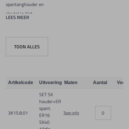
spantanghouder en
sleutel in Kist.
LEES MEER
TOON ALLES
Artikelcode
Uitvoering
Maten
Aantal
Voor
SET SK
houder+ER
spant.
3K15.8.01
Toon info
ER16
SK40