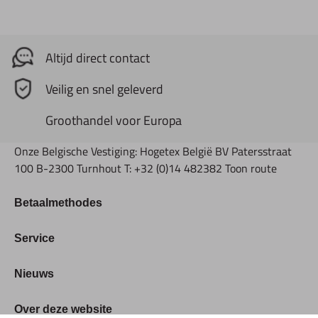
Altijd direct contact
Veilig en snel geleverd
Groothandel voor Europa
Onze Belgische Vestiging: Hogetex België BV Patersstraat
100 B-2300 Turnhout T: +32 (0)14 482382 Toon route
Betaalmethodes
Bestellen & Betalen
Service
Retourbeleid
Over Hogetex
Nieuws
Contract herroepen
Showroom
Levertijden
Beurzen
Over deze website
FAQ