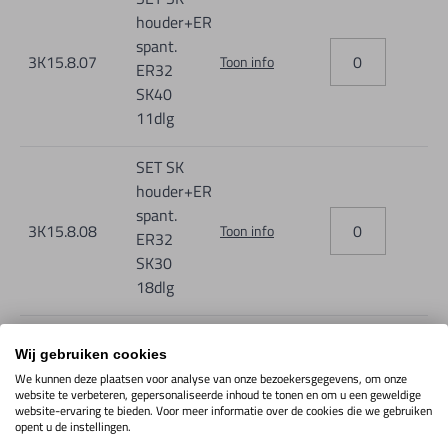
houder+ER
spant.
3K15.8.07
Toon info
ER32
SK40
11dlg
SET SK
houder+ER
spant.
3K15.8.08
Toon info
ER32
SK30
18dlg
SET SK
Wij gebruiken cookies
houder+ER
We kunnen deze plaatsen voor analyse van onze bezoekersgegevens, om onze
spant.
website te verbeteren, gepersonaliseerde inhoud te tonen en om u een geweldige
3K15.8.09
Toon info
ER32
website-ervaring te bieden. Voor meer informatie over de cookies die we gebruiken
opent u de instellingen.
SK50