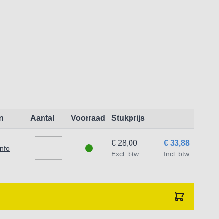
en 4
en 4
isch en 4
n
Aantal
Voorraad
Stukprijs
€ 28,00
€ 33,88
info
Excl. btw
Incl. btw