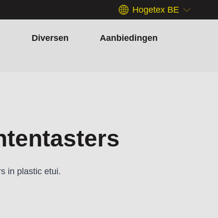
Hogetex BE
h
Diversen
Aanbiedingen
ntentasters
 in plastic etui.