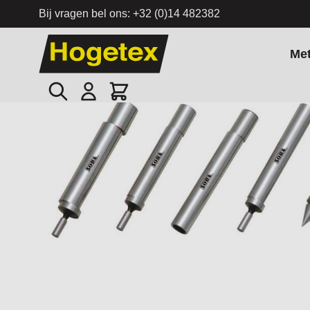
Bij vragen bel ons:
+32 (0)14 482382
Ga naar de inhoud
Me
Zoek
Cart
Home
/
set van 5 kantentasters