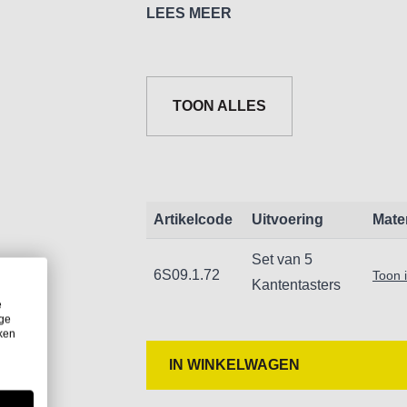
inspansch.
LEES MEER
taster
mm
mm
1 enkelzijdige kantentaster
10
10
1 enkelzijdige kantentaster
10
4
TOON ALLES
1 dubbelzijdige kantentaster
10
10 
1 dubbelzijdige kantentaster
12
12 
1 dubbelzijdige kantentaster
10
con
Artikelcode
Uitvoering
Mate
Set van 5
6S09.1.72
Toon 
Kantentasters
e
ige
iken
IN WINKELWAGEN