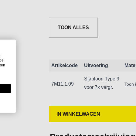
TOON ALLES
e
ige
iken
Artikelcode
Uitvoering
Mate
Sjabloon Type 9
7M11.1.09
Toon 
voor 7x vergr.
IN WINKELWAGEN