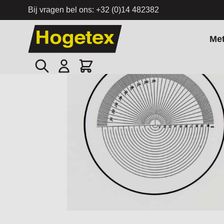
Bij vragen bel ons:
+32 (0)14 482382
Ga naar de inhoud
Me
Zoek
Cart
Home
/
Sjabloon Type 9 voor 7x vergroting