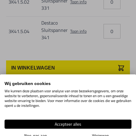
Sluitspanner
3K41.5.02
Toon info
331
Modelnr.
C2
ØD
ØD2
H
L
L1max.
Destaco
323
2
4,2
4,2
28,5
96
59
Sluitspanner
3K41.5.04
Toon info
331
3
6,7
6,7
56,5
151
80
341
341
4
8,5
8,5
71,5
203
118
Modelnr.
L2
M
S
IN WINKELWAGEN
323
9
M4
27,5
331
12,3
M5
35,5
Wij gebruiken cookies
We kunnen deze plaatsen voor analyse van onze bezoekersgegevens, om onze
Productomschrijving
341
19
M8
66,5
website te verbeteren, gepersonaliseerde inhoud te tonen en om u een geweldige
website-ervaring te bieden. Voor meer informatie over de cookies die we gebruiken
opent u de instellingen.
Compacte bouwvorm, eenvoudige handbediening.
Hoge spankracht. Met gepatenteerde hendel.
Accepteer alles
Alle draaipunten uit hoogwaardig roestvaststaal gemaakt om
Nee, pas aan
Weigeren