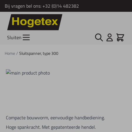
Bij vragen bel ons:
+32 (0)14 482382
Ga naar de inhoud
Zoek
Cart
Sluiten
Home
/
Sluitspanner, type 300
Compacte bouwvorm, eenvoudige handbediening.
Hoge spankracht. Met gepatenteerde hendel.