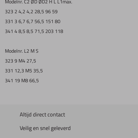
Modelnr.
C2
ØD
ØD2
H
L
L1max.
323
2
4,2
4,2
28,5
96
59
331
3
6,7
6,7
56,5
151
80
341
4
8,5
8,5
71,5
203
118
Modelnr.
L2
M
S
323
9
M4
27,5
331
12,3
M5
35,5
341
19
M8
66,5
Altijd direct contact
Veilig en snel geleverd