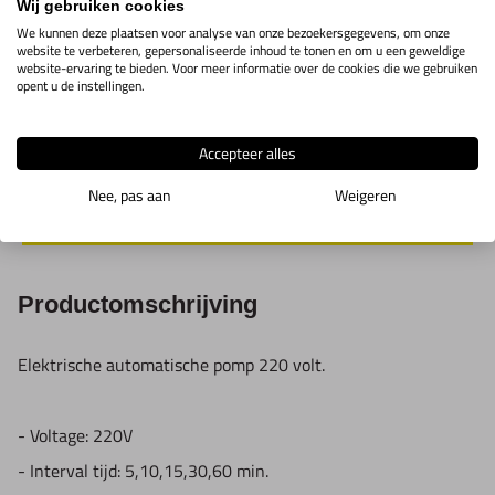
Wij gebruiken cookies
We kunnen deze plaatsen voor analyse van onze bezoekersgegevens, om onze
website te verbeteren, gepersonaliseerde inhoud te tonen en om u een geweldige
Smeerpomp
website-ervaring te bieden. Voor meer informatie over de cookies die we gebruiken
SMA-8.5
2K10.2.13
Toon info
opent u de instellingen.
220V
Accepteer alles
Nee, pas aan
Weigeren
IN WINKELWAGEN
Productomschrijving
Elektrische automatische pomp 220 volt.
- Voltage: 220V
- Interval tijd: 5,10,15,30,60 min.