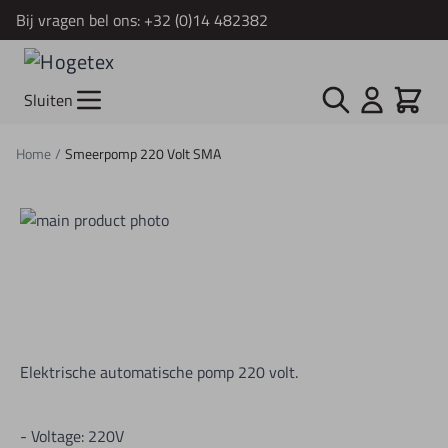
Bij vragen bel ons:
+32 (0)14 482382
Ga naar de inhoud
Zoek
Cart
Sluiten
Home
/
Smeerpomp 220 Volt SMA
Elektrische automatische pomp 220 volt.
- Voltage: 220V