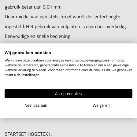
1 Basishouder Type C
gebruik beter dan 0,01 mm.
3 Beitelhouders D vlak 32x150mm
Door middel van een stelschroef wordt de centerhoogte
1 Beitelhouder V-groef 40mm L160mm
ingesteld. Het gebruik van vulplaten is daardoor overbodig.
Bestelnr. 3K14.9.14
Eenvoudige en snelle bediening.
Bij de keuze van de grootte letten op:
STARTSET HOGETEX6:
Wij gebruiken cookies
1. Vermogen van de draaibank.
We kunnen deze plaatsen voor analyse van onze bezoekersgegevens, om onze
1 Basishouder Type D1
2. Draaidiameter van de machine.
website te verbeteren, gepersonaliseerde inhoud te tonen en om u een geweldige
website-ervaring te bieden. Voor meer informatie over de cookies die we gebruiken
3 Beitelhouders D vlak 40x180mm
3. De lengte 'l' van de wisselhouder moet zoveel mogelijk
opent u de instellingen.
1 Beitelhouder V-groef 63mm L180mm
overeenkomen met de breedte 'z' van het support.
Bestelnr. 3K14.9.15
Accepteer alles
4. De beitelhoogte 'h' moet samen met de maat 'y' kleiner
zijn dan de centerhoogte 'x'.
Nee, pas aan
Weigeren
5. De maat 'p' dient zo mogelijk kleiner te zijn dan de maat 'u'.
STARTSET HOGETEX1: