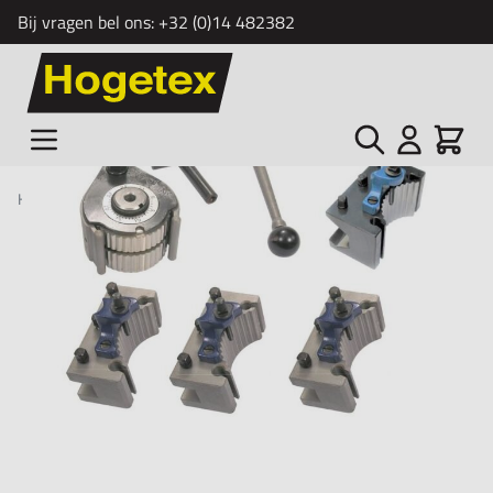
Bij vragen bel ons:
+32 (0)14 482382
Ga naar de inhoud
Zoek
Cart
Home
/
Snelwisselhouders sets voor de draaibank