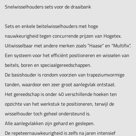
Snelwisselhouders sets voor de draaibank
STARTSET HOGETEX3:
1 Basishouder Type E
Sets en enkele beitelwisselhouders met hoge
3 Beitelhouders D vlak 25x100mm
nauwkeurigheid tegen concurrende prijzen van Hogetex.
1 Beitelhouder V-groef 30mm L100mm
Uitwisselbaar met andere merken zoals “Haase“ en “Multifix”.
Bestelnr.
3K14.9.12
Een systeem voor het efficiënt positioneren en wisselen van
beitels, boren en speciaalgereedschappen.
STARTSET HOGETEX4:
De basishouder is rondom voorzien van trapeziumvormige
1 Basishouder Type B
tanden, waardoor een zeer groot aanlegvlak ontstaat.
3 Beitelhouders D vlak 25x120mm
Het gereedschap is onder 40 verschillende hoeken ten
1 Beitelhouder V-groef 30mm L130mm
opzichte van het werkstuk te positioneren, terwijl de
Bestelnr. 3K14.9.13
wisselhouder toch geheel ondersteund is.
Alle aanlegvlakken zijn gehard en geslepen.
STARTSET HOGETEX5:
De repeteernauwkeurigheid is zelfs na jaren intensief