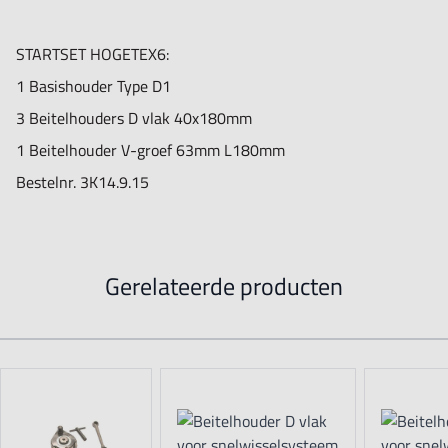
STARTSET HOGETEX6:
1 Basishouder Type D1
3 Beitelhouders D vlak 40x180mm
1 Beitelhouder V-groef 63mm L180mm
Bestelnr. 3K14.9.15
Gerelateerde producten
Navigating through the elements of the carousel is possible using t
Press to skip carousel