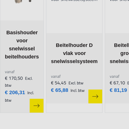
The price depends on the options chosen on the product page
Basishouder
voor
The price depends on the options chose
The price
Beitelhouder D
Beite
snelwissel
vlak voor
gro
beitelhouders
snelwisselsysteem
snelwis
vanaf
vanaf
vanaf
€ 170,50
Excl.
€ 54,45
€ 67,10
Excl. btw
E
btw
€ 65,88
Incl. btw
€ 81,19
€ 206,31
Incl.
btw