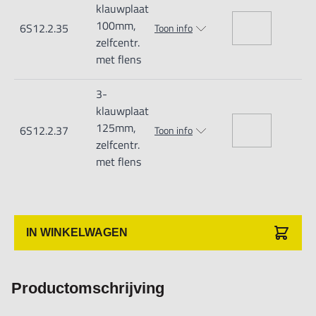
klauwplaat
100mm,
6S12.2.35
Toon info
zelfcentr.
met flens
3-
klauwplaat
125mm,
6S12.2.37
Toon info
zelfcentr.
met flens
IN WINKELWAGEN
Productomschrijving