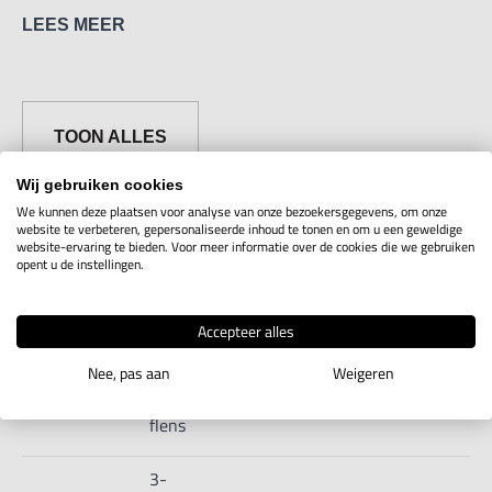
LEES MEER
TOON ALLES
Wij gebruiken cookies
We kunnen deze plaatsen voor analyse van onze bezoekersgegevens, om onze
website te verbeteren, gepersonaliseerde inhoud te tonen en om u een geweldige
website-ervaring te bieden. Voor meer informatie over de cookies die we gebruiken
opent u de instellingen.
Artikelcode
Uitvoering
Maten
Aantal
Voor
3-
Accepteer alles
klauwplaat
80mm,
Nee, pas aan
Weigeren
6S12.2.31
Toon info
zelfc. met
flens
3-