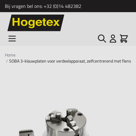
Bij vragen bel ons:
+32 (0)14 482382
Ga naar de inhoud
Zoek
Cart
Home
/
SOBA 3-klauwplaten voor verdeelapparaat, zelfcentrerend met flens