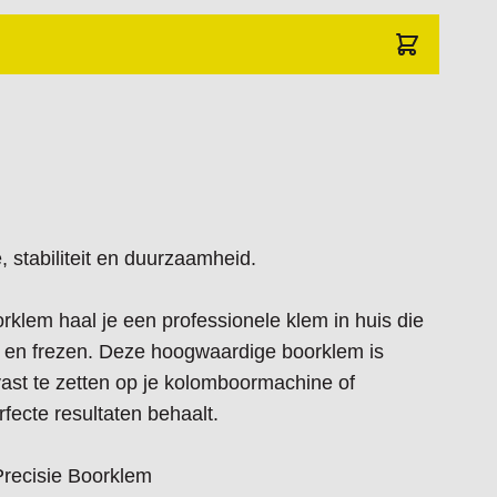
rd werk in zowel hout als metaal.
t trillingen tijdens het boren en verhoogt de
 van elke bewerking.
 stevige grip en gaan jarenlang mee, zelfs bij
, stabiliteit en duurzaamheid.
xy-coating. Bestand tegen slijtage, corrosie en
voor een lange levensduur en blijvende
lem haal je een professionele klem in huis die
n en frezen. Deze hoogwaardige boorklem is
ast te zetten op je kolomboormachine of
fecte resultaten behaalt.
recisie Boorklem