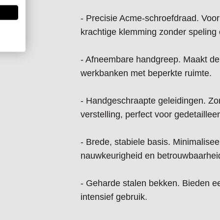
Afmetingen:
- Precisie Acme-schroefdraad. Voo
- Totale lente (L): 468 mm
krachtige klemming zonder speling o
- Breedte (W): 232 mm
- Hoogte (H): 92 mm
- Afneembare handgreep. Maakt de k
- Bekbreedte (W1): 135 mm
werkbanken met beperkte ruimte.
- Max. bekopening (O): 150 mm
- Bekdiepte (D): 54 mm
- Handgeschraapte geleidingen. Zor
- lengte basis (L1): 375 mm
verstelling, perfect voor gedetaille
- Brede, stabiele basis. Minimaliseer
nauwkeurigheid en betrouwbaarheid
- Geharde stalen bekken. Bieden een
intensief gebruik.