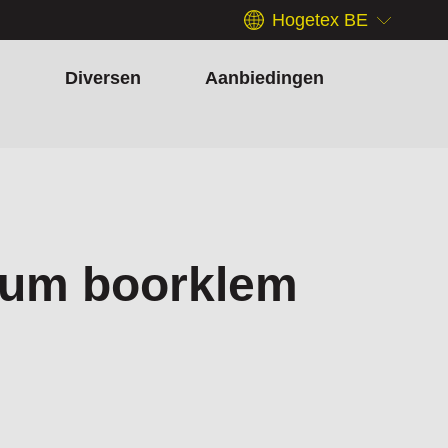
Hogetex BE
h
Diversen
Aanbiedingen
um boorklem