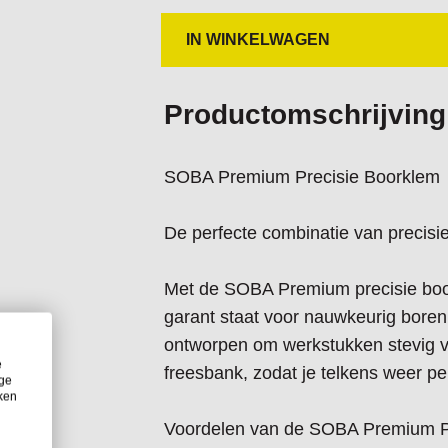
verstelling, perfect voor gedetaillee
IN WINKELWAGEN
- Brede, stabiele basis. Minimaliseer
nauwkeurigheid en betrouwbaarheid
Productomschrijving
- Geharde stalen bekken. Bieden een
SOBA Premium Precisie Boorklem
intensief gebruik.
De perfecte combinatie van precisie
- Duurzaam gietijzeren huis met epo
zware werkplaatsomstandigheden – 
Met de SOBA Premium precisie boork
nauwkeurigheid.
garant staat voor nauwkeurig bore
ontworpen om werkstukken stevig v
Specificaties:
e
freesbank, zodat je telkens weer per
- Bekbreedte 135mm
ige
iken
- Gewicht 16,5 kg
Voordelen van de SOBA Premium P