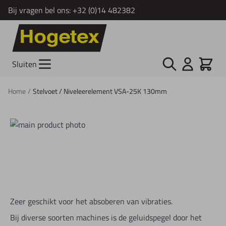
Bij vragen bel ons:
+32 (0)14 482382
Ga naar de inhoud
Zoek
Cart
Sluiten
Home
/
Stelvoet / Niveleerelement VSA-25K 130mm
Zeer geschikt voor het absoberen van vibraties.
Bij diverse soorten machines is de geluidspegel door het