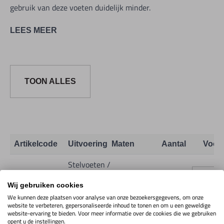
gebruik van deze voeten duidelijk minder.
LEES MEER
Afmetingen:
LxBxH 130x39x139mm
Draad M20 x 100L
TOON ALLES
Gewicht 1,76kg
Max. capaciteit: tot 22KN
Onevenheid bodem uitgelijk: ± 4°
Artikelcode
Uitvoering
Maten
Aantal
Voor
Stelvoeten /
Niveleerelementen
9H01.8.06
Toon info
Wij gebruiken cookies
VSA-25K
We kunnen deze plaatsen voor analyse van onze bezoekersgegevens, om onze
website te verbeteren, gepersonaliseerde inhoud te tonen en om u een geweldige
website-ervaring te bieden. Voor meer informatie over de cookies die we gebruiken
opent u de instellingen.