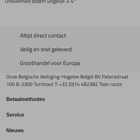
Onevenheid bodem uitgelijk: ± 4°
Altijd direct contact
Veilig en snel geleverd
Groothandel voor Europa
Onze Belgische Vestiging: Hogetex België BV Patersstraat
100 B-2300 Turnhout T: +32 (0)14 482382 Toon route
Betaalmethodes
Bestellen & Betalen
Service
Retourbeleid
Over Hogetex
Nieuws
Contract herroepen
Showroom