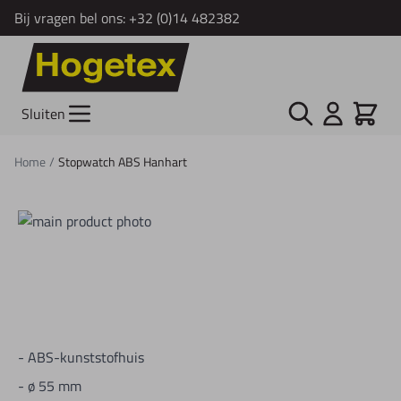
Bij vragen bel ons:
+32 (0)14 482382
Ga naar de inhoud
Zoek
Cart
Sluiten
Home
/
Stopwatch ABS Hanhart
- ABS-kunststofhuis
- ø 55 mm