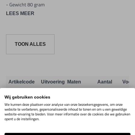
- Gewicht 80 gram
LEES MEER
TOON ALLES
Artikelcode
Uitvoering
Maten
Aantal
Voor
Stopwatch
Wij gebruiken cookies
1/10sec
We kunnen deze plaatsen voor analyse van onze bezoekersgegevens, om onze
2M10.1.03
Toon info
30sec
website te verbeteren, gepersonaliseerde inhoud te tonen en om u een geweldige
website-ervaring te bieden. Voor meer informatie over de cookies die we gebruiken
15min
opent u de instellingen.
Stopwatch