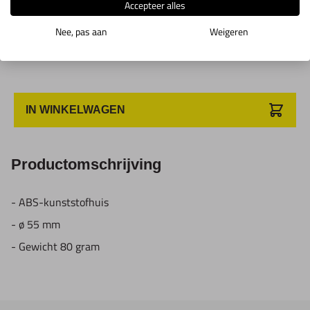
Accepteer alles
1/5sec
2M10.1.04
Toon info
60sec
Nee, pas aan
Weigeren
30min
IN WINKELWAGEN
Productomschrijving
- ABS-kunststofhuis
- ø 55 mm
- Gewicht 80 gram