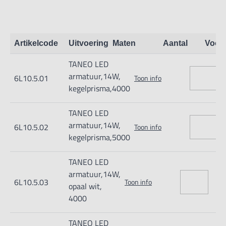
ergonomische bediening zorgt hij voor optimale
werkomstandigheden en kan hij als geen ander armatuur
worden aangepast aan individuele en werkgerelateerde
Artikelcode
Uitvoering
Maten
Aantal
Voor
eisen.
TANEO LED
armatuur,14W,
6L10.5.01
Toon info
- Onderhoudsvrije LED-technologie
kegelprisma,4000
- Passende vermogensvarianten
TANEO LED
- Traploze en flakkervrije dimming
armatuur,14W,
6L10.5.02
Toon info
- Schaduw- en verblindingsvrij licht
kegelprisma,5000
- Goede contrastonderscheiding en zeer goede
TANEO LED
kleurherkenning
armatuur,14W,
- Optimale werkresultaten door op de toepassing
6L10.5.03
Toon info
opaal wit,
georiënteerde selectie van lichtbronafdekkingen
4000
- Robuuste aluminium behuizing
TANEO LED