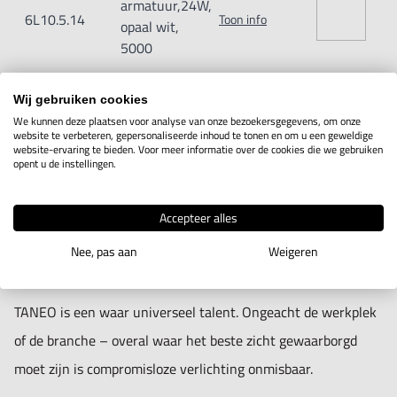
Folieknop in de armatuurkop voor Aan / Uit en dimming
armatuur,24W,
6L10.5.14
Toon info
opaal wit,
Beveiligingsgraad IP20; beschermingsklasse II (netvoeding
5000
met stekker), beschermingsklasse I (tafelnetvoeding)
Levering met ca. 3 m aansluitkabel en netvoeding met
Wij gebruiken cookies
stekker (14 W) of tafelnetvoeding (24 en 34 W) met stekker
We kunnen deze plaatsen voor analyse van onze bezoekersgegevens, om onze
website te verbeteren, gepersonaliseerde inhoud te tonen en om u een geweldige
IN WINKELWAGEN
type CEE 7 / 7 (randaardestekker)
website-ervaring te bieden. Voor meer informatie over de cookies die we gebruiken
opent u de instellingen.
Verschillende bevestigingen en extra loep (3,5 dioptrieën)
als accessoire
Productomschrijving
Accepteer alles
Nee, pas aan
Weigeren
Arm A = 384mm
Arm B = 400mm
TANEO is een waar universeel talent. Ongeacht de werkplek
of de branche – overal waar het beste zicht gewaarborgd
moet zijn is compromisloze verlichting onmisbaar.