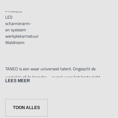
TANEO is een waar universeel talent. Ongeacht de
werkplek of de branche – overal waar het beste zicht
LEES MEER
gewaarborgd moet zijn is compromisloze verlichting
onmisbaar.
TOON ALLES
Met de juiste lichtopbrengst, hoge lichtkwaliteit en