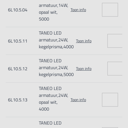
- Gesloten constructie ter bescherming van de gebruiker en
armatuur,14W,
6L10.5.04
Toon info
de geïntegreerde techniek
opaal wit,
5000
- Ook beschikbaar in ESD-uitvoering
TANEO LED
LED-technologie
armatuur,24W,
6L10.5.11
Toon info
kegelprisma,4000
Kleurtemperatuur neutraal wit 4 000 K of 5 000 K
Kleurweergave Ra > 85 (CDP) of Ra = 90 (opaal witte
TANEO LED
afdekking)
armatuur,24W,
6L10.5.12
Toon info
kegelprisma,5000
Ontspiegeling via kegelprisma-afdekking (CDP) of opaal
witte afdekking
TANEO LED
Behuizing uit kleurloos geanodiseerd of wit resp. zwart
armatuur,24W,
6L10.5.13
Toon info
gecoat aluminium en zwarte kunststof
opaal wit,
4000
Afdekking uit PMMA (CDP) of PC (opaal witte afdekking)
Armen ontlast door veer met 3D-kopscharnier
TANEO LED