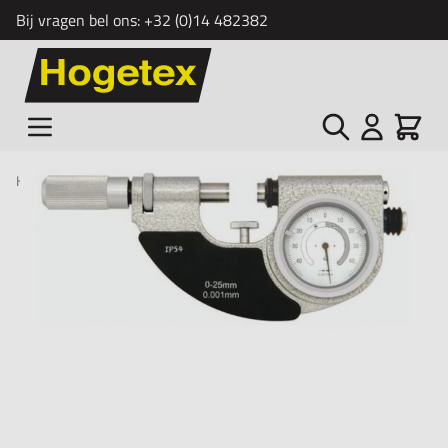
Bij vragen bel ons:
+32 (0)14 482382
Ga naar de inhoud
Zoek
Cart
Home
/
Tolerantieschroefmaat met ingebouwde meetklok