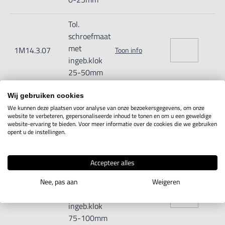
Tol.
schroefmaat
met
1M14.3.07
Toon info
ingeb.klok
25-50mm
Tol.
Wij gebruiken cookies
We kunnen deze plaatsen voor analyse van onze bezoekersgegevens, om onze
schroefmaat
website te verbeteren, gepersonaliseerde inhoud te tonen en om u een geweldige
met
1M14.3.08
Toon info
website-ervaring te bieden. Voor meer informatie over de cookies die we gebruiken
opent u de instellingen.
ingeb.klok
50-75mm
Accepteer alles
Tol.
schroefmaat
Nee, pas aan
Weigeren
met
1M14.3.09
Toon info
ingeb.klok
75-100mm