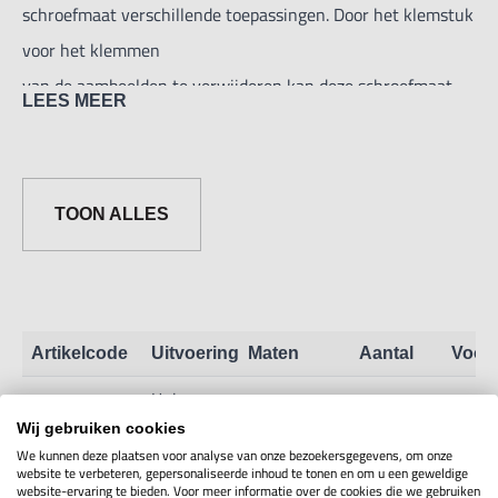
schroefmaat verschillende toepassingen. Door het klemstuk
voor het klemmen
van de aambeelden te verwijderen kan deze schroefmaat
LEES MEER
ook als hoogtemeter worden gebruikt. Levering inclusief
twee aambeelden,
een rond en plat aambeeld
TOON ALLES
Artikelcode
Uitvoering
Maten
Aantal
Voor
Univers.
schroefmaat
1M29.3.01
Toon info
Wij gebruiken cookies
0-25mm
We kunnen deze plaatsen voor analyse van onze bezoekersgegevens, om onze
website te verbeteren, gepersonaliseerde inhoud te tonen en om u een geweldige
website-ervaring te bieden. Voor meer informatie over de cookies die we gebruiken