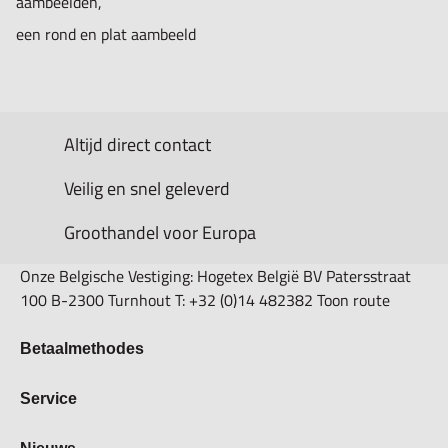
aambeelden,
een rond en plat aambeeld
Altijd direct contact
Veilig en snel geleverd
Groothandel voor Europa
Onze Belgische Vestiging: Hogetex België BV Patersstraat
100 B-2300 Turnhout T: +32 (0)14 482382 Toon route
Betaalmethodes
Bestellen & Betalen
Service
Retourbeleid
Over Hogetex