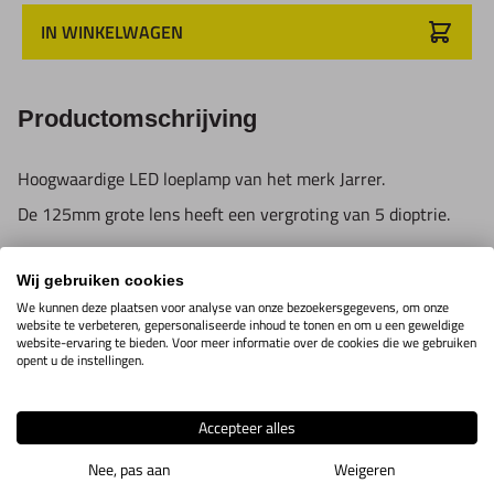
IN WINKELWAGEN
Productomschrijving
Hoogwaardige LED loeplamp van het merk Jarrer.
De 125mm grote lens heeft een vergroting van 5 dioptrie.
Energiezuinige LED 14 Watt met 5700K.
Wij gebruiken cookies
We kunnen deze plaatsen voor analyse van onze bezoekersgegevens, om onze
De led lamp is in lichtsterkte verstelbaar van 10 -100%.
website te verbeteren, gepersonaliseerde inhoud te tonen en om u een geweldige
website-ervaring te bieden. Voor meer informatie over de cookies die we gebruiken
De LED lamp heeft standaard meegeleverd een LED diffuser.
opent u de instellingen.
Inclusief een transformator met aansluiting op 220 volt.
Accepteer alles
Nee, pas aan
Weigeren