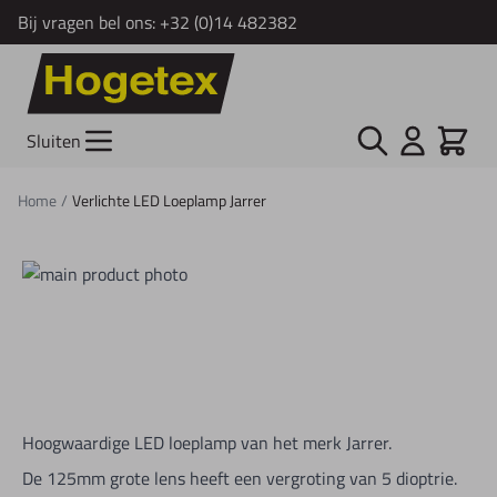
Bij vragen bel ons:
+32 (0)14 482382
Ga naar de inhoud
Zoek
Cart
Sluiten
Home
/
Verlichte LED Loeplamp Jarrer
Hoogwaardige LED loeplamp van het merk Jarrer.
De 125mm grote lens heeft een vergroting van 5 dioptrie.