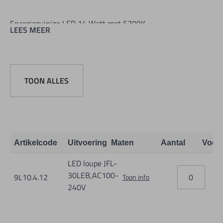
Energiezuinige LED 14 Watt met 5700K.
LEES MEER
De led lamp is in lichtsterkte verstelbaar van 10 -100%.
De LED lamp heeft standaard meegeleverd een LED diffuser.
TOON ALLES
Inclusief een transformator met aansluiting op 220 volt.
Artikelcode
Uitvoering
Maten
Aantal
Voor
LED loupe JFL-
30LEB,AC100-
9L10.4.12
Toon info
240V