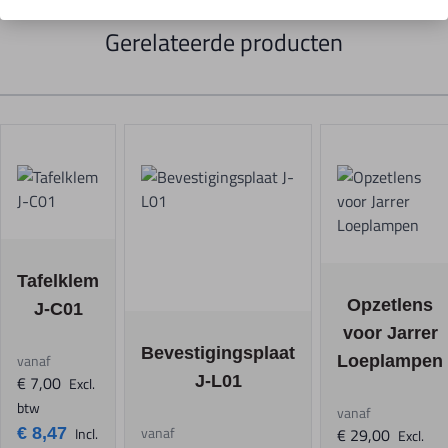
Gerelateerde producten
Navigating through the elements of the carousel is possible using t
Press to skip carousel
Press to go to carousel navigation
The price depends on the options chosen on the product page
Tafelklem
The price depen
Opzetlens
J-C01
voor Jarrer
The price depends on the options chosen on 
Bevestigingsplaat
vanaf
Loeplampen
€ 7,00
J-L01
Excl.
btw
vanaf
vanaf
€ 8,47
Incl.
€ 29,00
Excl.