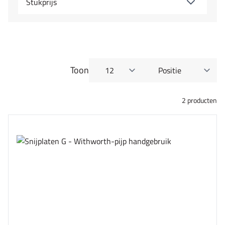
Stukprijs
Toon
per pagina
Sorteer op
2
producten