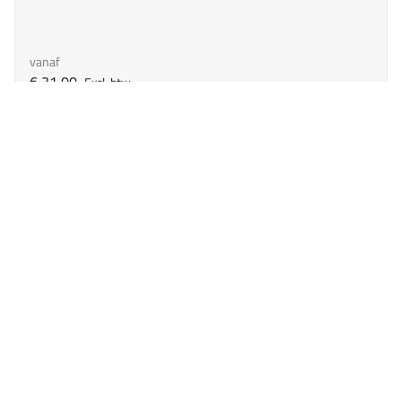
vanaf
€ 31,00
Excl. btw
€ 37,51
Incl. btw
Altijd direct contact
Veilig en snel geleverd
Groothandel voor Europa