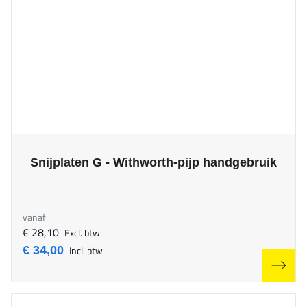
The price depends on the options chosen on the product page
Snijplaten G - Withworth-pijp handgebruik
vanaf
€ 28,10
Excl. btw
€ 34,00
Incl. btw