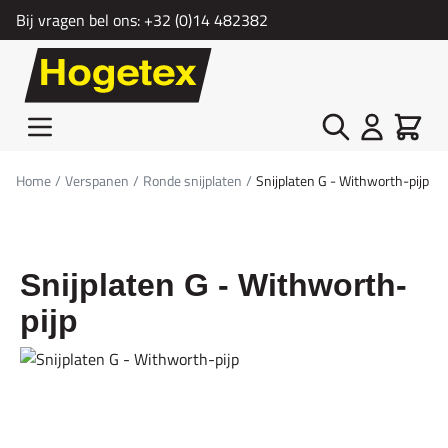
Bij vragen bel ons:
+32 (0)14 482382
Ga naar de inhoud
Zoek
Cart
Home
/
Verspanen
/
Ronde snijplaten
/
Snijplaten G - Withworth-pijp
Snijplaten G - Withworth-
pijp