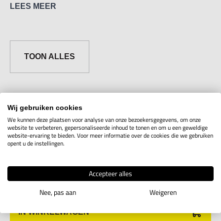
LEES MEER
TOON ALLES
Wij gebruiken cookies
Artikelcode
Uitvoering
Maten
Aantal
Voor
We kunnen deze plaatsen voor analyse van onze bezoekersgegevens, om onze
website te verbeteren, gepersonaliseerde inhoud te tonen en om u een geweldige
website-ervaring te bieden. Voor meer informatie over de cookies die we gebruiken
Voorzetlens
opent u de instellingen.
2,0x voor
7M25.1.86
Toon info
SZM
Accepteer alles
Nee, pas aan
Weigeren
IN WINKELWAGEN