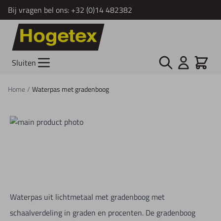
Bij vragen bel ons:
+32 (0)14 482382
Ga naar de inhoud
Zoek
Cart
Sluiten
Home
/
Waterpas met gradenboog
Waterpas uit lichtmetaal met gradenboog met
schaalverdeling in graden en procenten. De gradenboog