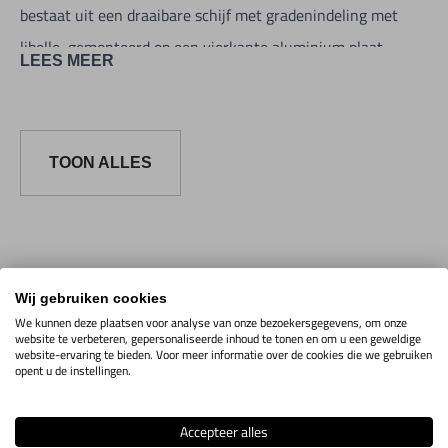
bestaat uit een draaibare schijf met gradenindeling met
libelle, gemonteerd op een vierkante aluminium plaat.
LEES MEER
TOON ALLES
Artikelcode
Uitvoering
Maten
Aantal
Voor
Wij gebruiken cookies
We kunnen deze plaatsen voor analyse van onze bezoekersgegevens, om onze
Waterpas
website te verbeteren, gepersonaliseerde inhoud te tonen en om u een geweldige
met
website-ervaring te bieden. Voor meer informatie over de cookies die we gebruiken
opent u de instellingen.
Gradenboog
4M20.3.50
Toon info
60cm met
magneet
Accepteer alles