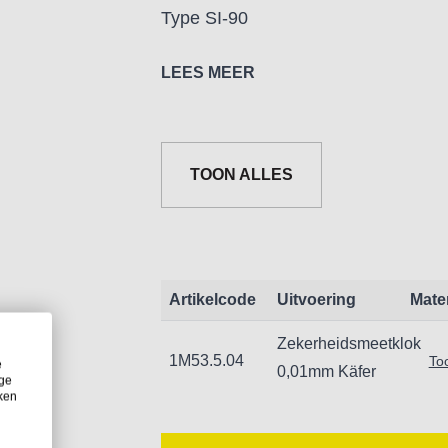
Type SI-90
Verhindert foute aflz.
LEES MEER
Schaalind.: 0,01 mm
Meetbereik: ± 0,45 mm
Schaaldiameter: 58 mm
TOON ALLES
Aantal wijzers: 1
Becijfering: 45-0-45
Stootbestendig
Artikelcode
Uitvoering
Mate
Zekerheidsmeetklok
1M53.5.04
Too
e
0,01mm Käfer
ige
iken