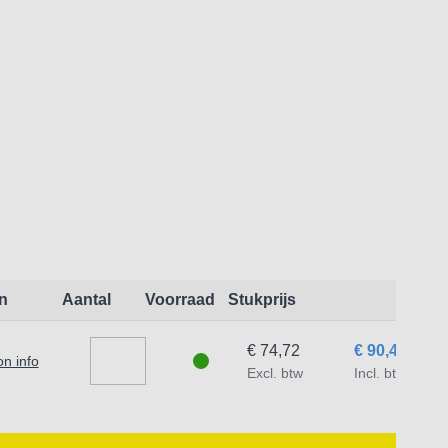
n
Aantal
Voorraad
Stukprijs
€ 74,72
€ 90,41
n info
Excl. btw
Incl. btw