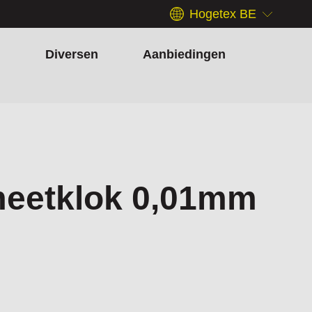
Hogetex BE
h
Diversen
Aanbiedingen
meetklok 0,01mm