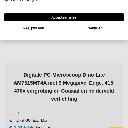
Accepteer alles
Nee, pas aan
Weigeren
The price depends on the options chosen on the product page
Digitale PC-Microscoop Dino-Lite
AM7515MT4A met 5 Megapixel Edge, 415-
470x vergroting en Coaxial en helderveld
verlichting
vanaf
€ 1.079,00
Excl. btw
€ 1.305,59
Incl. btw