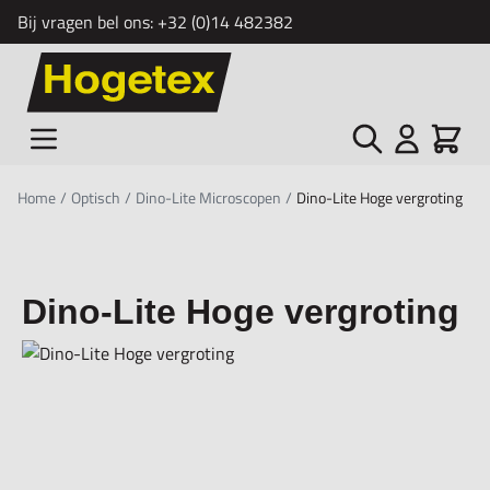
Bij vragen bel ons:
+32 (0)14 482382
Ga naar de inhoud
Zoek
Cart
Home
/
Optisch
/
Dino-Lite Microscopen
/
Dino-Lite Hoge vergroting
Dino-Lite Hoge vergroting