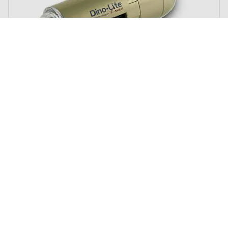
The price depends on the options chosen on the product page
Digitale PC-Microscoop Dino-Lite Pro
AM4113T5
vanaf
€ 389,00
Excl. btw
€ 470,69
Incl. btw